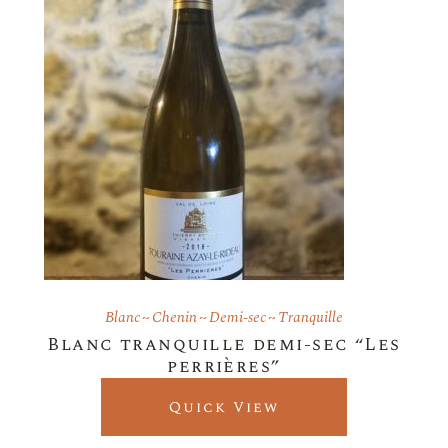
Blanc
Chenin
Demi-sec
Tranquille
Blanc tranquille demi-sec “Les
perrières”
Quick View