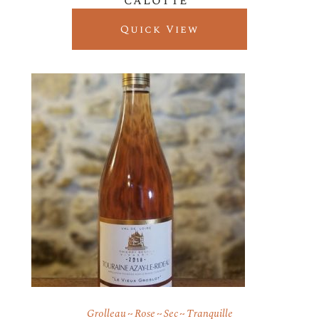
calotte”
Quick View
Grolleau
Rose
Sec
Tranquille